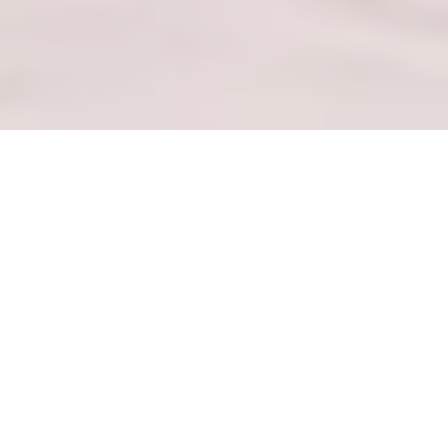
— ALIŞVERIŞ MERKEZI REHBERI —
Seçkin Markaları ve Öne Çıkan Koleksiyonları
Keşfedin
ALIŞVERIŞ MERKEZINI KEŞFEDIN
— KIŞISEL MAĞAZAM —
GoWithMelissa Alışveriş Merkezime Hoş
Geldiniz!