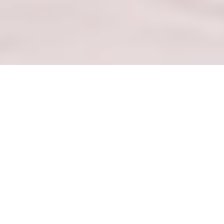
— IMENIK NAKUPOVALNEGA SREDIŠČA
—
Raziščite izbrane blagovne znamke in
predstavljene kolekcije
RAZIŠČITE NAKUPOVALNI CENTER
— MOJA OSEBNA TRGOVINA —
Vstopite v moj kurirani nakupovalni center