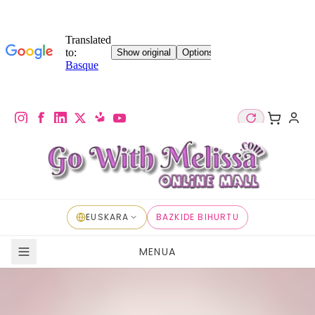
EUSKARA
BAZKIDE BIHURTU
MENUA