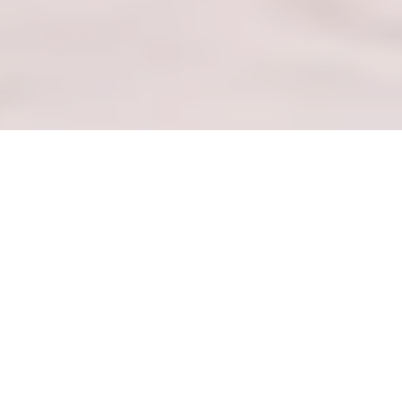
— MERKATARITZA-GUNEEN
DIREKTORIOA —
Arakatu marka hautatuak eta bilduma
aipagarriak
ARAKATU MERKATARITZA-GUNEA
— NIRE DENDA PERTSONALA —
Sartu nire GoWithMelissa merkataritza-gune